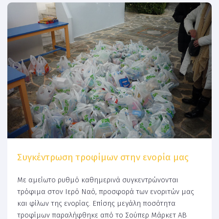
Συγκέντρωση τροφίμων στην ενορία μας
Με αμείωτο ρυθμό καθημερινά συγκεντρώνονται
τρόφιμα στον Ιερό Ναό, προσφορά των ενοριτών μας
και φίλων της ενορίας. Επίσης μεγάλη ποσότητα
τροφίμων παραλήφθηκε από το Σούπερ Μάρκετ ΑΒ