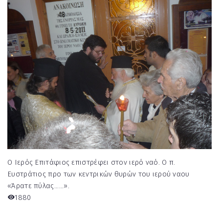
Ο Ιερός Επιτάφιος επιστρέφει στον ιερό ναό. Ο π.
Ευστράτιος προ των κεντρικών θυρών του ιερού ναου
«Άρατε πύλας......».
1880