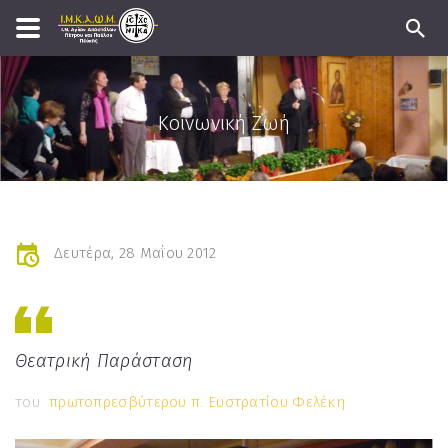
Κοινωνική Ζωή
Δευτέρα, 28 Μαΐου 2012
Θεατρική Παράσταση
του
πρωτοπρεσβύτερου π. Ευστρατίου Φελέκη