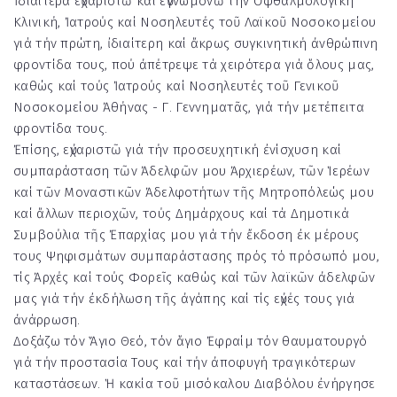
Ἰδιαίτερα εὐχαριστῶ καί εὐγνωμονῶ τήν Ὀφθαλμολογική
Κλινική, Ἰατρούς καί Νοσηλευτές τοῦ Λαϊκοῦ Νοσοκομείου
γιά τήν πρώτη, ἰδιαίτερη καί ἄκρως συγκινητική ἀνθρώπινη
φροντίδα τους, πού ἀπέτρεψε τά χειρότερα γιά ὅλους μας,
καθώς καί τούς Ἰατρούς καί Νοσηλευτές τοῦ Γενικοῦ
Νοσοκομείου Ἀθήνας - Γ. Γεννηματᾶς, γιά τήν μετέπειτα
φροντίδα τους.
Ἐπίσης, εὐχαριστῶ γιά τήν προσευχητική ἐνίσχυση καί
συμπαράσταση τῶν Ἀδελφῶν μου Ἀρχιερέων, τῶν Ἱερέων
καί τῶν Μοναστικῶν Ἀδελφοτήτων τῆς Μητροπόλεώς μου
καί ἄλλων περιοχῶν, τούς Δημάρχους καί τά Δημοτικά
Συμβούλια τῆς Ἐπαρχίας μου γιά τήν ἔκδοση ἐκ μέρους
τους Ψηφισμάτων συμπαράστασης πρός τό πρόσωπό μου,
τίς Ἀρχές καί τούς Φορεῖς καθώς καί τῶν λαϊκῶν ἀδελφῶν
μας γιά τήν ἐκδήλωση τῆς ἀγάπης καί τίς εὐχές τους γιά
ἀνάρρωση.
Δοξάζω τόν Ἅγιο Θεό, τόν ἅγιο Ἐφραίμ τόν θαυματουργό
γιά τήν προστασία Τους καί τήν ἀποφυγή τραγικότερων
καταστάσεων. Ἡ κακία τοῦ μισόκαλου Διαβόλου ἐνήργησε