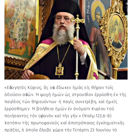
«Εὐλογητός Κύριος, ὅς οὐκ ἔδωκεν ἡμᾶς εἰς θήραν τοῖς
ὁδοῦσιν αὐτῶν. Ἡ ψυχή ἡμῶν ὡς στρουθίον ἐρρύσθη ἐκ τῆς
παγίδος τῶν θηρευόντων· ἡ παγίς συνετρίβη, καί ἡμεῖς
ἐρρύσθημεν. Ἡ βοήθεια ἡμῶν ἐν ὀνόματι Κυρίου τοῦ
ποιήσαντος τόν οὐρανόν καί τήν γῆν.» (Ψαλμ.123,6-8).
Κατόπιν τῆς πρωτοφανοῦς καί ἀποτρόπαιας ἐγκληματικῆς
πράξης, ἡ ὁποία ἔλαβε χώρα τήν Τετάρτη 23 Ἰουνίου τό