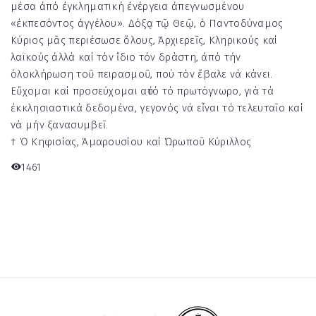
μέσα ἀπό ἐγκληματική ἐνέργεια ἀπεγνωσμένου
«ἐκπεσόντος ἀγγέλου». Δόξᾳ τῷ Θεῷ, ὁ Παντοδύναμος
Κύριος μᾶς περιέσωσε ὅλους, Ἀρχιερεῖς, Κληρικούς καί
λαϊκούς ἀλλά καί τόν ἴδιο τόν δράστη, ἀπό τήν
ὁλοκλήρωση τοῦ πειρασμοῦ, πού τόν ἔβαλε νά κάνει.
Εὔχομαι καί προσεύχομαι αὐτό τό πρωτόγνωρο, γιά τά
ἐκκλησιαστικά δεδομένα, γεγονός νά εἶναι τό τελευταῖο καί
νά μήν ξανασυμβεῖ.
† Ὁ Κηφισίας, Ἀμαρουσίου καί Ὠρωποῦ Κύριλλος
1461