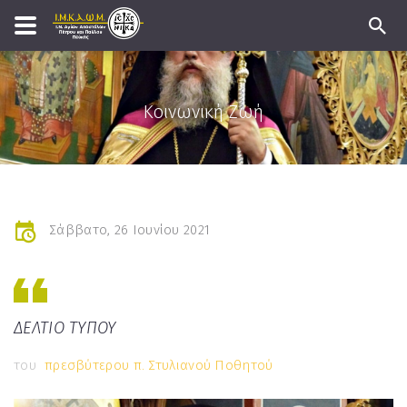
Κοινωνική Ζωή
Σάββατο, 26 Ιουνίου 2021
ΔΕΛΤΙΟ ΤΥΠΟΥ
του
πρεσβύτερου π. Στυλιανού Ποθητού