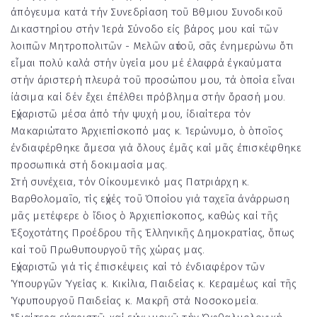
ἀπόγευμα κατά τήν Συνεδρίαση τοῦ Βθμιου Συνοδικοῦ
Δικαστηρίου στήν Ἱερά Σύνοδο εἰς βάρος μου καί τῶν
λοιπῶν Μητροπολιτῶν - Μελῶν αὐτοῦ, σᾶς ἐνημερώνω ὅτι
εἶμαι πολύ καλά στήν ὑγεία μου μέ ἐλαφρά ἐγκαύματα
στήν ἀριστερή πλευρά τοῦ προσώπου μου, τά ὁποία εἶναι
ἰάσιμα καί δέν ἔχει ἐπέλθει πρόβλημα στήν ὅρασή μου.
Εὐχαριστῶ μέσα ἀπό τήν ψυχή μου, ἰδιαίτερα τόν
Μακαριώτατο Ἀρχιεπίσκοπό μας κ. Ἱερώνυμο, ὁ ὁποῖος
ἐνδιαφέρθηκε ἄμεσα γιά ὅλους ἐμᾶς καί μᾶς ἐπισκέφθηκε
προσωπικά στή δοκιμασία μας.
Στή συνέχεια, τόν Οἰκουμενικό μας Πατριάρχη κ.
Βαρθολομαῖο, τίς εὐχές τοῦ Ὁποίου γιά ταχεῖα ἀνάρρωση
μᾶς μετέφερε ὁ ἴδιος ὁ Ἀρχιεπίσκοπος, καθώς καί τῆς
Ἐξοχοτάτης Προέδρου τῆς Ἑλληνικῆς Δημοκρατίας, ὅπως
καί τοῦ Πρωθυπουργοῦ τῆς χώρας μας.
Εὐχαριστῶ γιά τίς ἐπισκέψεις καί τό ἐνδιαφέρον τῶν
Ὑπουργῶν Ὑγείας κ. Κικίλια, Παιδείας κ. Κεραμέως καί τῆς
Ὑφυπουργοῦ Παιδείας κ. Μακρῆ στά Νοσοκομεία.